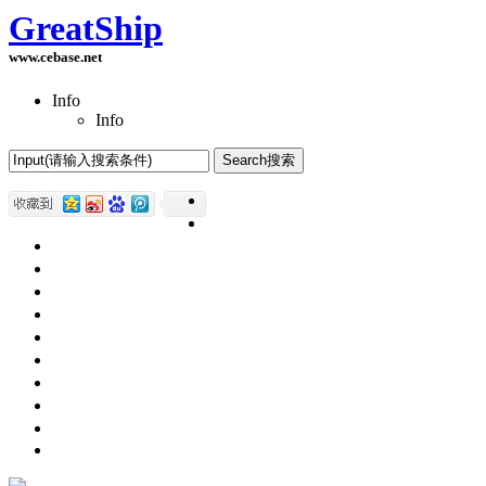
GreatShip
www.cebase.net
Info
Info
Home(首页)
Software Products(软件产品)
ASP.NET技术
UWP技术
CSS与DIV
Html网页制作
SqlServer数据库
Access数据库
程序员保健
程序员减肥
程序员休息休闲
English