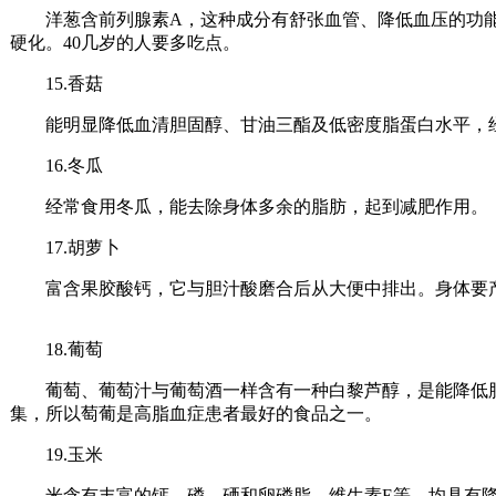
洋葱含前列腺素A，这种成分有舒张血管、降低血压的功能
硬化。40几岁的人要多吃点。
15.香菇
能明显降低血清胆固醇、甘油三酯及低密度脂蛋白水平，经
16.冬瓜
经常食用冬瓜，能去除身体多余的脂肪，起到减肥作用。
17.胡萝卜
富含果胶酸钙，它与胆汁酸磨合后从大便中排出。身体要产
18.葡萄
葡萄、葡萄汁与葡萄酒一样含有一种白黎芦醇，是能降低胆
集，所以萄葡是高脂血症患者最好的食品之一。
19.玉米
米含有丰富的钙、磷、硒和卵磷脂、维生素E等，均具有降