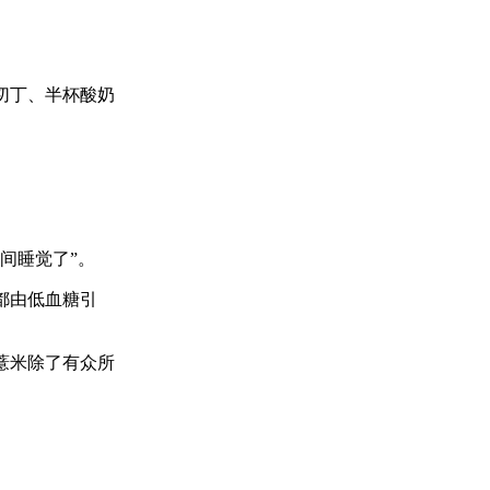
切丁、半杯酸奶
间睡觉了”。
都由低血糖引
薏米除了有众所