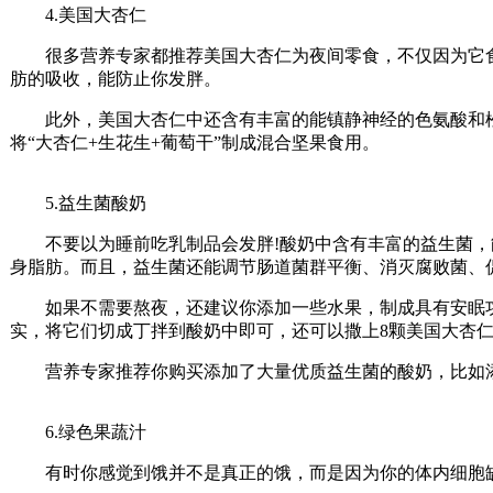
4.美国大杏仁
很多营养专家都推荐美国大杏仁为夜间零食，不仅因为它食
肪的吸收，能防止你发胖。
此外，美国大杏仁中还含有丰富的能镇静神经的色氨酸和松
将“大杏仁+生花生+葡萄干”制成混合坚果食用。
5.益生菌酸奶
不要以为睡前吃乳制品会发胖!酸奶中含有丰富的益生菌，
身脂肪。而且，益生菌还能调节肠道菌群平衡、消灭腐败菌、
如果不需要熬夜，还建议你添加一些水果，制成具有安眠功
实，将它们切成丁拌到酸奶中即可，还可以撒上8颗美国大杏
营养专家推荐你购买添加了大量优质益生菌的酸奶，比如添加
6.绿色果蔬汁
有时你感觉到饿并不是真正的饿，而是因为你的体内细胞缺