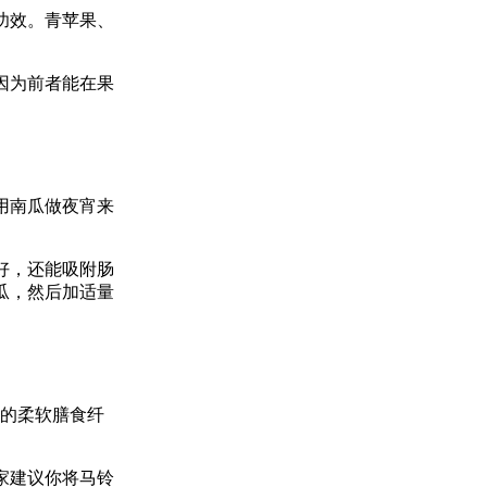
功效。青苹果、
因为前者能在果
用南瓜做夜宵来
好，还能吸附肠
瓜，然后加适量
富的柔软膳食纤
家建议你将马铃