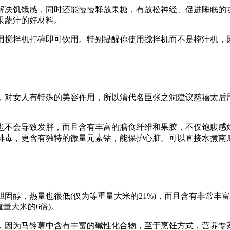
决饥饿感，同时还能慢慢释放果糖，有放松神经、促进睡眠的
果蔬汁的好材料。
搅拌机打碎即可饮用。特别提醒你使用搅拌机而不是榨汁机，
对女人有特殊的美容作用，所以清代名臣张之洞建议慈禧太后
不会导致发胖，而且含有丰富的膳食纤维和果胶，不仅饱腹感
排毒，更含有独特的微量元素钴，能保护心脏。可以直接水煮南
醇，热量也很低(仅为等重量大米的21%)，而且含有非常丰
量大米的6倍)。
因为马铃薯中含有丰富的碱性化合物，至于烹饪方式，营养专