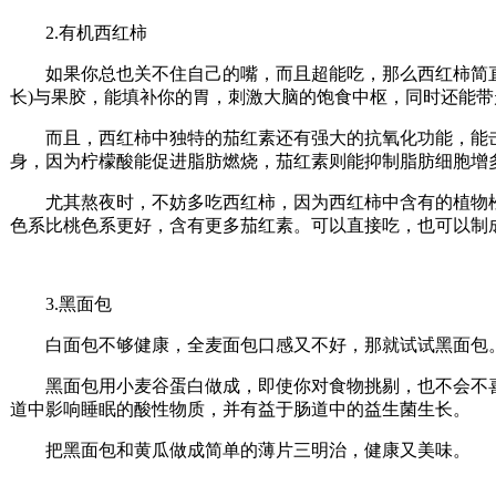
2.有机西红柿
如果你总也关不住自己的嘴，而且超能吃，那么西红柿简直
长)与果胶，能填补你的胃，刺激大脑的饱食中枢，同时还能
而且，西红柿中独特的茄红素还有强大的抗氧化功能，能击
身，因为柠檬酸能促进脂肪燃烧，茄红素则能抑制脂肪细胞增
尤其熬夜时，不妨多吃西红柿，因为西红柿中含有的植物松
色系比桃色系更好，含有更多茄红素。可以直接吃，也可以制
3.黑面包
白面包不够健康，全麦面包口感又不好，那就试试黑面包
黑面包用小麦谷蛋白做成，即使你对食物挑剔，也不会不喜
道中影响睡眠的酸性物质，并有益于肠道中的益生菌生长。
把黑面包和黄瓜做成简单的薄片三明治，健康又美味。