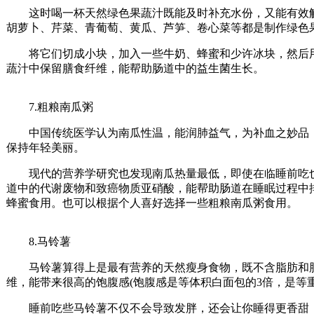
这时喝一杯天然绿色果蔬汁既能及时补充水份，又能有效解
胡萝卜、芹菜、青葡萄、黄瓜、芦笋、卷心菜等都是制作绿色
将它们切成小块，加入一些牛奶、蜂蜜和少许冰块，然后用
蔬汁中保留膳食纤维，能帮助肠道中的益生菌生长。
7.粗粮南瓜粥
中国传统医学认为南瓜性温，能润肺益气，为补血之妙品，
保持年轻美丽。
现代的营养学研究也发现南瓜热量最低，即使在临睡前吃也
道中的代谢废物和致癌物质亚硝酸，能帮助肠道在睡眠过程中
蜂蜜食用。也可以根据个人喜好选择一些粗粮南瓜粥食用。
8.马铃薯
马铃薯算得上是最有营养的天然瘦身食物，既不含脂肪和胆固
维，能带来很高的饱腹感(饱腹感是等体积白面包的3倍，是等重
睡前吃些马铃薯不仅不会导致发胖，还会让你睡得更香甜，