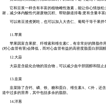
它和豆浆一样含有丰富的植物雌性激素，能让你心情放松;
谢，减少体内酸性代谢废物沉积、帮助肠道排毒;更有含量丰
可以将豆渣煮粥吃，也可以加入大杏仁、葡萄干等干果拌匀
11.苹果
苹果因富含果胶、纤维索和维生素C，有非常好的降脂作用
(对心血管有害)会降低，而对心血管有益的高密度脂蛋白胆固
12.大蒜
大蒜是含硫化合物的混合物，可以减少血中胆固醇和阻止血
13.韭菜
韭菜除了含钙、磷、铁、糖和蛋白、维生素A、C外，还含
道中过多的营养，其中包括多余的脂肪。
14.洋葱