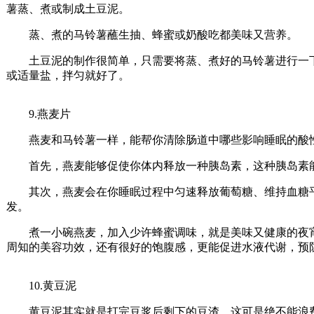
薯蒸、煮或制成土豆泥。
蒸、煮的马铃薯蘸生抽、蜂蜜或奶酸吃都美味又营养。
土豆泥的制作很简单，只需要将蒸、煮好的马铃薯进行一下
或适量盐，拌匀就好了。
9.燕麦片
燕麦和马铃薯一样，能帮你清除肠道中哪些影响睡眠的酸性
首先，燕麦能够促使你体内释放一种胰岛素，这种胰岛素能够
其次，燕麦会在你睡眠过程中匀速释放葡萄糖、维持血糖平
发。
煮一小碗燕麦，加入少许蜂蜜调味，就是美味又健康的夜宵
周知的美容功效，还有很好的饱腹感，更能促进水液代谢，预
10.黄豆泥
黄豆泥其实就是打完豆浆后剩下的豆渣，这可是绝不能浪费