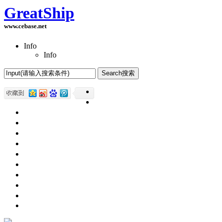
GreatShip
www.cebase.net
Info
Info
Home(首页)
Software Products(软件产品)
ASP.NET技术
UWP技术
CSS与DIV
Html网页制作
SqlServer数据库
Access数据库
程序员保健
程序员减肥
程序员休息休闲
English