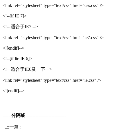
<link rel="stylesheet" type="text/css" href="css.css" />
<!--[if IE 7]>
<!-- 适合于IE7 -->
<link rel="stylesheet" type="text/css" href="ie7.css" />
<![endif]-->
<!--[if lte IE 6]>
<!-- 适合于IE6及一下 -->
<link rel="stylesheet" type="text/css" href="ie.css" />
<![endif]-->
------分隔线----------------------------
上一篇：