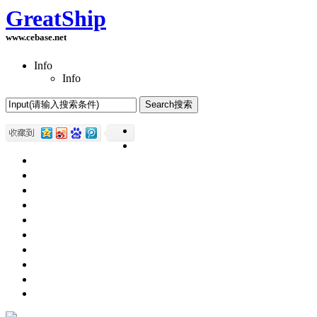
GreatShip
www.cebase.net
Info
Info
Home(首页)
Software Products(软件产品)
ASP.NET技术
UWP技术
CSS与DIV
Html网页制作
SqlServer数据库
Access数据库
程序员保健
程序员减肥
程序员休息休闲
English