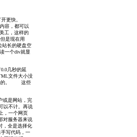
更小打开更快。
作的内容，都可以
的美工，这样的
，但是现在用
各位站长的硬盘空
读一个div就显
.0几秒的延
TML文件大小没
大小的。 这些
门户或是网站，完
可以不计。再说
以上，一个网页
，那对服务器来说
格时，全是选择化
靠手写代码，一