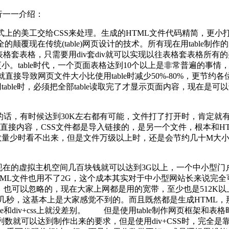
点进行一一介绍：
式上的美工交给CSS来处理。生成的HTML文件代码精简，
的颠覆现在传统(table)网页设计的技术。所有现在用table制
格套表格，只需要用div套div就可以实现以往表格套表格所有
更小。table时代，一个页面表格达到10个以上是非常普遍的事情
这就直接导致网页文件大小比使用table时减少50%-80%，更节约
able时，必须把全部table读取完了才显示页面内容，现在是可以
。
的话，有时候达到30K左右都有可能，文件打了打开时，肯定就有0
是直接内容，CSS文件都是导入链接的，是另一个文件，根本和H
文件数量少时看不出来，但是文件万级以上时，还是会节约几十M
但是现在的虚拟主机空间几百块钱就可以达到3G以上，一个中小型
ML文件也用不了2G，这个成本其实对于中小型网站长来说完全
说，也可以忽略的，现在大家上网都是用的宽带，至少也是512K
0.0几秒，这基本上是大家感觉不到的。而且既然都是生成HTML
和div+css上就没差别。 但是使用table制作网页框架和表
数就可以达到制作出来的要求，但是使用div+CSS时，完全是