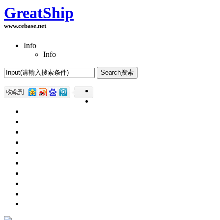
GreatShip
www.cebase.net
Info
Info
Home(首页)
Software Products(软件产品)
ASP.NET技术
UWP技术
CSS与DIV
Html网页制作
SqlServer数据库
Access数据库
程序员保健
程序员减肥
程序员休息休闲
English