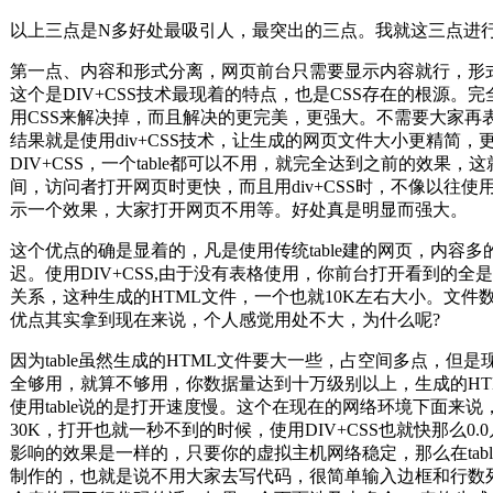
以上三点是N多好处最吸引人，最突出的三点。我就这三
第一点、内容和形式分离，网页前台只需要显示内容就行，形
这个是DIV+CSS技术最现着的特点，也是CSS存在的根源。完全
用CSS来解决掉，而且解决的更完美，更强大。不需要大家再表
结果就是使用div+CSS技术，让生成的网页文件大小更精简，
DIV+CSS，一个table都可以不用，就完全达到之前的效果，
间，访问者打开网页时更快，而且用div+CSS时，不像以往使用t
示一个效果，大家打开网页不用等。好处真是明显而强大
这个优点的确是显着的，凡是使用传统table建的网页，内容多
迟。使用DIV+CSS,由于没有表格使用，你前台打开看到的全
关系，这种生成的HTML文件，一个也就10K左右大小。
优点其实拿到现在来说，个人感觉用处不大，为什么呢?
因为table虽然生成的HTML文件要大一些，占空间多点，
全够用，就算不够用，你数据量达到十万级别以上，生成的HT
使用table说的是打开速度慢。这个在现在的网络环境下面来
30K，打开也就一秒不到的时候，使用DIV+CSS也就快那么
影响的效果是一样的，只要你的虚拟主机网络稳定，那么在table
制作的，也就是说不用大家去写代码，很简单输入边框和行数列