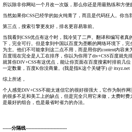
所以除非你网站一个月改一次版，那么你还是用最熟练和
当然如果你CSS已经学的如火纯青了，而且是代码狂人。
第三点，搜索引擎更友好，排名更容易靠前。
当我看到CSS优点有这个时，我冷笑了二声。翻译和编写者真的是
下，完全可行。但是拿到中国以百度为垄断的网络环境下，完全可
为主。他们不可能拿到这二点不用，而是用你的content内
百度现在完全是人工在排序，你以为你用了div+CSS百度
就算你DIV+CSS有这优点，能让你页面在百度搜索时排前
一定数量，百度K你没商量。(我是指K这个关键字) @ itxyz.
综上所述，
个人感觉DIV+CSS不能太迷信它的很好很强大，它作为制作网
的很多不足和美工上的缺点，但是完全只用它来做，太费时费力，对
是最好的组合，也是最省时省力的办法。
------分隔线----------------------------