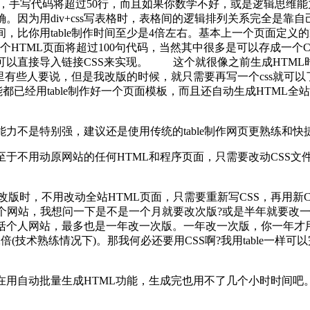
成，手写代码将超过50行，而且如果你数学不好，或是逻辑思维
。因为用div+css写表格时，表格间的逻辑排列关系完全是靠
你用table制作时间至少是4倍左右。基本上一个页面定义的ID和
作一个HTML页面将超过100句代码，当然其中很多是可以存成一个
可以直接导入链接CSS来实现。 这个就很像之前生成HTML
这里有些人要说，但是我改版的时候，就只需要再写一个css就可
都已经用table制作好一个页面模板，而且还自动生成HTML全
力不是特别强，建议还是使用传统的table制作网页更熟练和快
于不用动原网站的任何HTML和程序页面，只需要改动CSS文
改版时，不用改动全站HTML页面，只需要重新写CSS，再用新C
个网站，我想问一下是不是一个月就要改次版?或是半年就要改一
括个人网站，最多也是一年改一次版。一年改一次版，你一年才
二倍(技术熟练情况下)。那我何必还要用CSS啊?我用table一样可
在用自动批量生成HTML功能，生成完也用不了几个小时时间吧