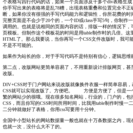
个表格写四行代码的话，如果一个页面涉及十多个div表格生
你手写出来的表格将是乱78糟，出现表格重叠和位置完全不正确
断，如果你没有很强的手写代码能力和逻辑性，你所花费的时间，比
完整页面是不会少于20个的，一个ID或class手写5句，你制
调用的。也就是说相同的页面内容的话，排版一样的情况下，
页模板。但制作这个模板花的时间是用table制作时的几倍。
HTML了。那么我要说，当你再写一个CSS文件改版时，我可能
不是不可能的。
如果作为站长的你，对于手写代码不是特别有信心，逻辑思维能
第二点，改版网站更简单容易了，不用重新设计排版网页，甚至
改版。
DIV+CSS对于门户网站来说改版就像换件衣服一样简单容易，
CSS就可以实现改版了。方便吧。 方便是方便了，但是一
繁的网站少的很哦。现在很多知名网站，行业的，门户的，包
CSS，而且你写的CSS时间所用时间，比我用table制作时慢一
二分钟就做好了表格，你用css写要用十分钟。
全国中小型站长的网站数据量一般也就在十万条数据之内，现
也就一次，没什么大不了的。