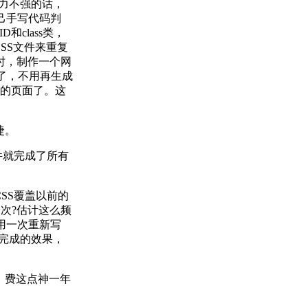
能力不强的话，
自己手写代码判
class类，
CSS文件来重复
时，制作一个网
以了，不用再生成
站的页面了。这
捷。
件就完成了所有
SS覆盖以前的
次?估计这么频
用一次重新写
以完成的效果，
。费这点神一年