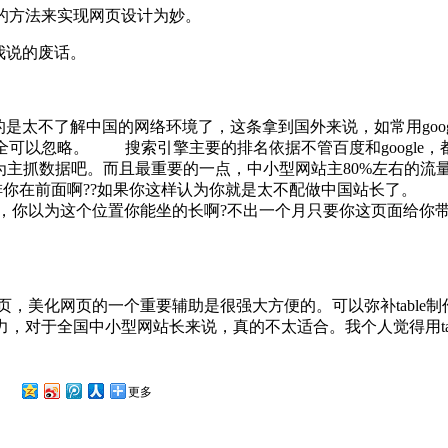
方便的方法来实现网页设计为妙。
你当我说的废话。
太不了解中国的网络环境了，这条拿到国外来说，如常用google
以忽略。 搜索引擎主要的排名依据不管百度和google，都是t
容来为主抓数据吧。而且最重要的一点，中小型网站主80%左右的流
就先排你在前面啊??如果你这样认为你就是太不配做中国站长了。
几位，你以为这个位置你能坐的长啊?不出一个月只要你这页面给你
net
页，美化网页的一个重要辅助是很强大方便的。可以弥补table
于全国中小型网站长来说，真的不太适合。我个人觉得用table+
更多