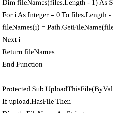
Dim fileNames(files.Length - 1) As St
For i As Integer = 0 To files.Length -
fileNames(i) = Path.GetFileName(file
Next i
Return fileNames
End Function
Protected Sub UploadThisFile(ByVal
If upload.HasFile Then