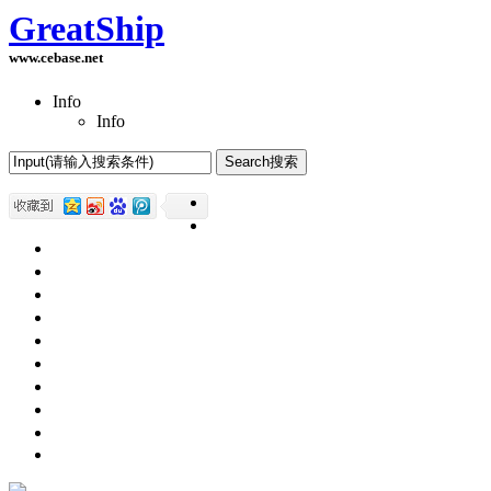
GreatShip
www.cebase.net
Info
Info
Home(首页)
Software Products(软件产品)
ASP.NET技术
UWP技术
CSS与DIV
Html网页制作
SqlServer数据库
Access数据库
程序员保健
程序员减肥
程序员休息休闲
English