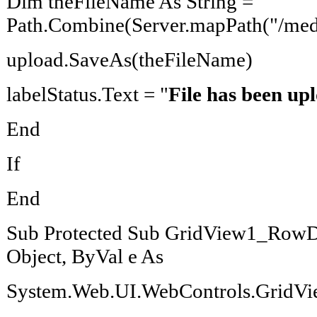
Dim theFileName As String =
Path.Combine(Server.mapPath("/medi
upload.SaveAs(theFileName)
labelStatus.Text = "
File has been up
End
If
End
Sub Protected Sub GridView1_RowDe
Object, ByVal e As
System.Web.UI.WebControls.GridVi