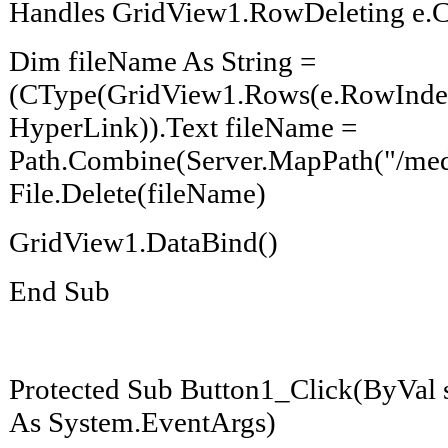
Handles GridView1.RowDeleting e.C
Dim fileName As String =
(CType(GridView1.Rows(e.RowIndex)
HyperLink)).Text fileName =
Path.Combine(Server.MapPath("/medi
File.Delete(fileName)
GridView1.DataBind()
End Sub
Protected Sub Button1_Click(ByVal s
As System.EventArgs)