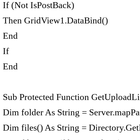
If (Not IsPostBack)
Then GridView1.DataBind()
End
If
End
Sub Protected Function GetUploadLis
Dim folder As String = Server.mapPa
Dim files() As String = Directory.Get