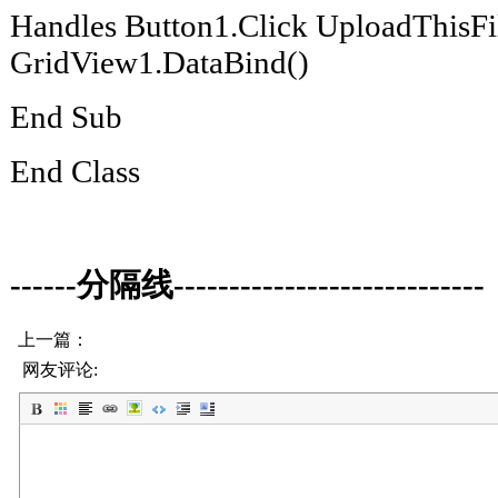
Handles Button1.Click UploadThisFi
GridView1.DataBind()
End Sub
End Class
------分隔线----------------------------
上一篇：
网友评论: