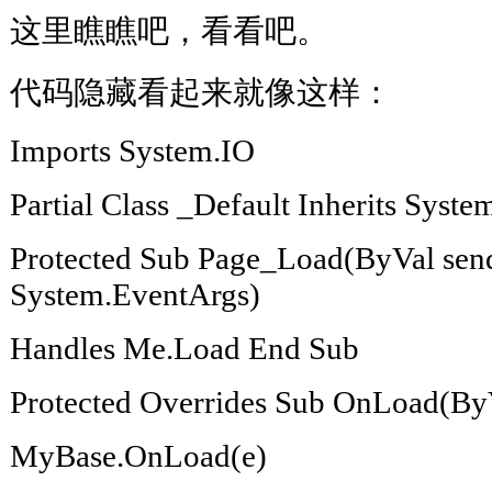
这里瞧瞧吧，看看吧。
代码隐藏看起来就像这样：
Imports System.IO
Partial Class _Default Inherits Syst
Protected Sub Page_Load(ByVal send
System.EventArgs)
Handles Me.Load End Sub
Protected Overrides Sub OnLoad(By
MyBase.OnLoad(e)