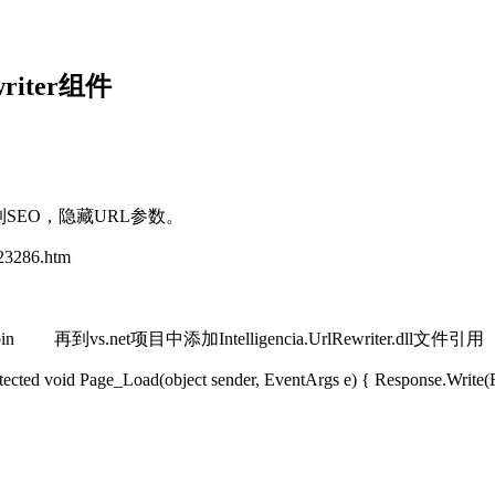
iter组件
来达到SEO，隐藏URL参数。
t/23286.htm
bin 再到vs.net项目中添加Intelligencia.UrlRewriter.dll文
age_Load(object sender, EventArgs e) { Response.Write(Req