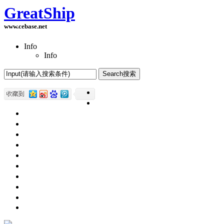
GreatShip
www.cebase.net
Info
Info
Home(首页)
Software Products(软件产品)
ASP.NET技术
UWP技术
CSS与DIV
Html网页制作
SqlServer数据库
Access数据库
程序员保健
程序员减肥
程序员休息休闲
English