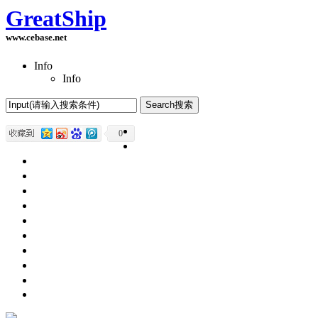
GreatShip
www.cebase.net
Info
Info
Home(首页)
0
Software Products(软件产品)
ASP.NET技术
UWP技术
CSS与DIV
Html网页制作
SqlServer数据库
Access数据库
程序员保健
程序员减肥
程序员休息休闲
English