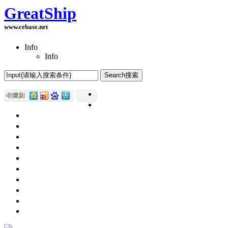
GreatShip
www.cebase.net
Info
Info
Home(首页)
Software Products(软件产品)
ASP.NET技术
UWP技术
CSS与DIV
Html网页制作
SqlServer数据库
Access数据库
程序员保健
程序员减肥
程序员休息休闲
English