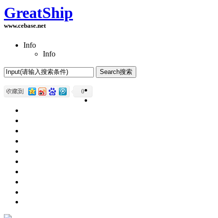
GreatShip
www.cebase.net
Info
Info
Home(首页)
0
Software Products(软件产品)
ASP.NET技术
UWP技术
CSS与DIV
Html网页制作
SqlServer数据库
Access数据库
程序员保健
程序员减肥
程序员休息休闲
English