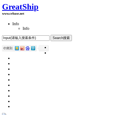
GreatShip
www.cebase.net
Info
Info
Home(首页)
Software Products(软件产品)
ASP.NET技术
UWP技术
CSS与DIV
Html网页制作
SqlServer数据库
Access数据库
程序员保健
程序员减肥
程序员休息休闲
English