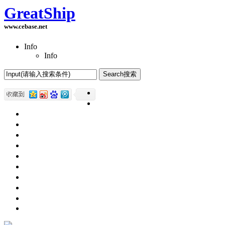
GreatShip
www.cebase.net
Info
Info
Home(首页)
Software Products(软件产品)
ASP.NET技术
UWP技术
CSS与DIV
Html网页制作
SqlServer数据库
Access数据库
程序员保健
程序员减肥
程序员休息休闲
English