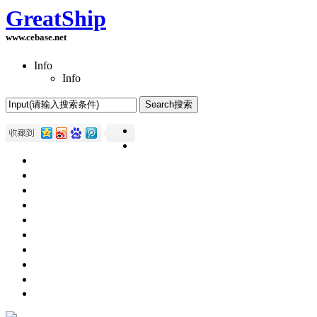
GreatShip
www.cebase.net
Info
Info
Home(首页)
Software Products(软件产品)
ASP.NET技术
UWP技术
CSS与DIV
Html网页制作
SqlServer数据库
Access数据库
程序员保健
程序员减肥
程序员休息休闲
English