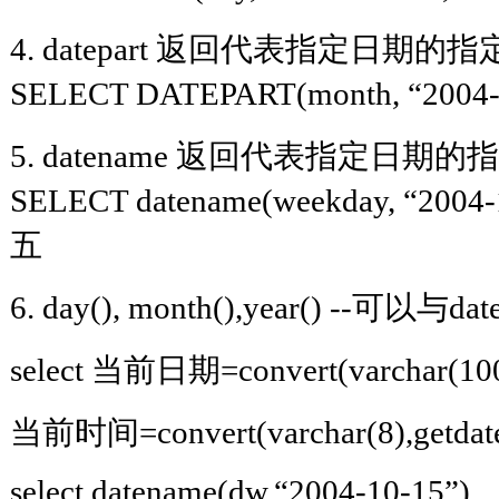
4. datepart 返回代表指定日
SELECT DATEPART(month, “2004-
5. datename 返回代表指定日
SELECT datename(weekday, “20
五
6. day(), month(),year() --可以与
select 当前日期=convert(varchar(100),
当前时间=convert(varchar(8),getdate
select datename(dw,“2004-10-15”)