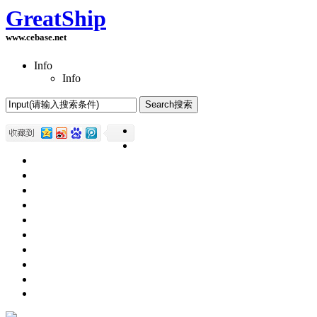
GreatShip
www.cebase.net
Info
Info
Home(首页)
Software Products(软件产品)
ASP.NET技术
UWP技术
CSS与DIV
Html网页制作
SqlServer数据库
Access数据库
程序员保健
程序员减肥
程序员休息休闲
English