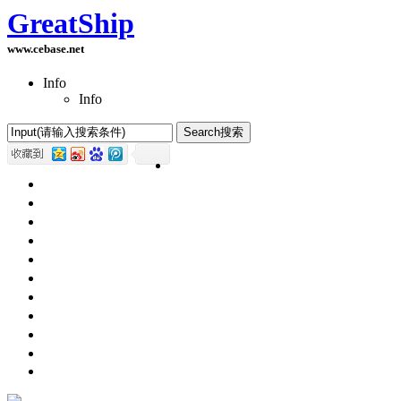
GreatShip
www.cebase.net
Info
Info
Home(首页)
Software Products(软件产品)
ASP.NET技术
UWP技术
CSS与DIV
Html网页制作
SqlServer数据库
Access数据库
程序员保健
程序员减肥
程序员休息休闲
English