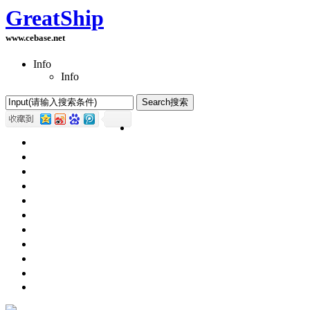
GreatShip
www.cebase.net
Info
Info
Home(首页)
Software Products(软件产品)
ASP.NET技术
UWP技术
CSS与DIV
Html网页制作
SqlServer数据库
Access数据库
程序员保健
程序员减肥
程序员休息休闲
English