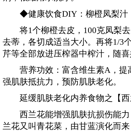
◆健康饮食DIY：柳橙凤梨汁
将1个柳橙去皮，100克凤梨去
去蒂，各切成适当大小。再将1/3
芹等全部放进压榨器中榨汁，随喜
营养功效：富含维生素A，提高
强肌肤抵抗力，预防肌肤老化。
延缓肌肤老化内养食物之【西
西兰花能增强肌肤抗损伤能力
兰花又叫青花菜，由甘蓝演化而来