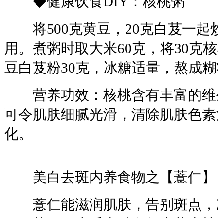
◆健康饮食DIY：核桃粥
将500克黄豆，20克白芨一起
用。煮粥时取大米60克，将30克
豆白芨粉30克，冰糖适量，熬成
营养功效：核桃含有丰富的维生
可令肌肤细腻光滑，清除肌肤色素
化。
美白去斑内养食物之【薏仁】
薏仁能滋润肌肤，告别斑点，