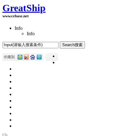
GreatShip
www.cebase.net
Info
Info
Home(首页)
Software Products(软件产品)
ASP.NET技术
UWP技术
CSS与DIV
Html网页制作
SqlServer数据库
Access数据库
程序员保健
程序员减肥
程序员休息休闲
English