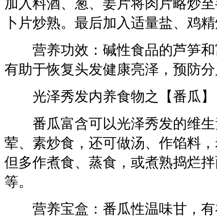
加入料酒、葱、姜片将肉片略炒至
卜片炒熟。最后加入适量盐、鸡精
营养功效：碱性食品的芦笋和
有助于恢复头发健康亮泽，预防分
光泽秀发内养食物之【番瓜】
番瓜富含可以光泽秀发的维生素
荤、素炒食，还可做汤、作馅料，
但多作煮食、蒸食，或煮熟捣烂拌
等。
营养宝盒：番瓜性温味甘，有