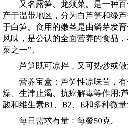
又名露笋、龙须菜。是一种百
产于温带地区，分为白芦笋和绿芦
于白笋。食用的嫩茎是由鳞芽发育
风味，是公认的全面营养的食品，
菜之一”。
芦笋既可凉拌，又可热炒或做
营养宝盒：芦笋性凉味苦，有
燥、生津止渴、抗癌解毒等作用;
酸和维生素B1、B2、E和多种微
每日需求有量：每餐50克。