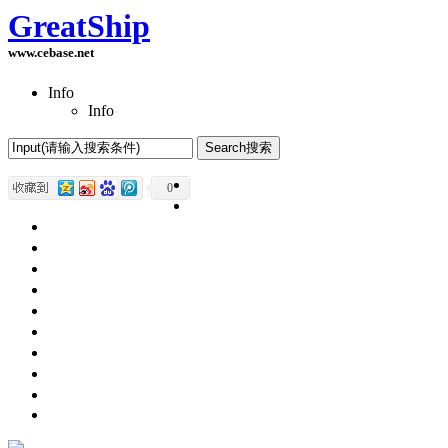
GreatShip
www.cebase.net
Info
Info
Home(首页)
0
Software Products(软件产品)
ASP.NET技术
UWP技术
CSS与DIV
Html网页制作
SqlServer数据库
Access数据库
程序员保健
程序员减肥
程序员休息休闲
English