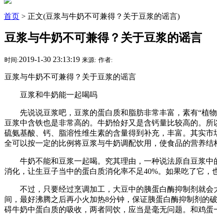
首页
> 正文(豆浆与牛奶不可兼得？关于豆浆的谣言)
豆浆与牛奶不可兼得？关于豆浆的谣言
2019-1-30 23:13:19
时间:
来源:
作者:
豆浆与牛奶不可兼得？关于豆浆的谣言
豆浆和牛奶能一起喝吗
先说说豆浆吧，豆浆的蛋白质和脂肪非常丰富，素有“植物肉
豆浆中含铁也是非常高的。牛奶恰好又是含钙量比较高的。所
硫氨基酸、钙、脂溶性维生素的含量得到补充，丰富。其实市场
全可以按一定的比例将豆浆与牛奶调配饮用，使食品的营养结
牛奶不能和豆浆一起喝。究其理由，一种说法原自豆浆中的“
消化，让生豆子当中的蛋白质消化率不足40%。如果吃了它，
不过，只要经过烹调加工，大豆中的胰蛋白酶抑制剂就会大
间，最好沸腾之后再小火加热8分钟，保证胰蛋白酶抑制剂的破
碍牛奶中蛋白质的吸收，两者同饮，应当是毫无问题。和鸡蛋