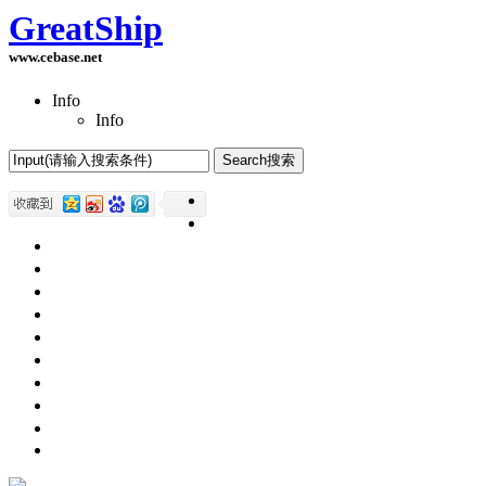
GreatShip
www.cebase.net
Info
Info
Home(首页)
Software Products(软件产品)
ASP.NET技术
UWP技术
CSS与DIV
Html网页制作
SqlServer数据库
Access数据库
程序员保健
程序员减肥
程序员休息休闲
English