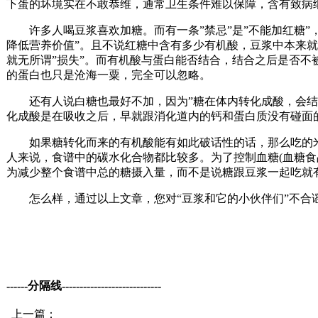
下蛋的坏境实在不敢恭维，通常卫生条件难以保障，含有致病
许多人喝豆浆喜欢加糖。而有一条”禁忌”是”不能加红糖”
降低营养价值”。且不说红糖中含有多少有机酸，豆浆中本来就
就无所谓”损失”。而有机酸与蛋白能否结合，结合之后是否
的蛋白也只是沧海一粟，完全可以忽略。
还有人说白糖也最好不加，因为”糖在体内转化成酸，会结合
化成酸是在吸收之后，早就跟消化道内的钙和蛋白质没有碰面
如果糖转化而来的有机酸能有如此破话性的话，那么吃的米饭
人来说，食谱中的碳水化合物都比较多。为了控制血糖(血糖食
为减少整个食谱中总的糖摄入量，而不是说糖跟豆浆一起吃就
怎么样，通过以上文章，您对“豆浆和它的小伙伴们”不合谣
------分隔线----------------------------
上一篇：