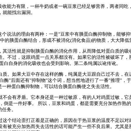
收能力有限，一杯牛奶或者一碗豆浆已经足够营养，两者同吃
，就能找出漏洞。
个说法的理由有两种：一是”豆浆中有胰蛋白酶抑制物，能够抑
浆中的胰蛋白酶结合，形成不被消化(消化食品)的物质，大大降低
其活性就是抑制胰蛋白酶的消化作用，从而降低对蛋白质的吸
性。不过，这跟鸡蛋一点关系都没有。如果它的活性被破坏了，
豆蛋白自身的消化吸收也会受到影响。第二条纯属以讹传讹。
质。如果大豆中存在这样的酶，纯属是大豆跟自己过不去，在
白酶”后面还有”抑制物”这个词，想当然地进行了一番”推理”，
是一种蛋白酶抑制物，可以结合胰蛋白酶使之失去活性。
不会有矛盾。它本身还是一种过敏原，有的人对鸡蛋过敏，它
，倒是一件好事。 所以，豆浆和鸡蛋，都是需要充分加热作熟
的任务。
这个结论歪打正着是正确的，原因在于热豆浆的温度不足以对
没有被充分加热而失去活性的话可能产生一些不良后果。尤其是那