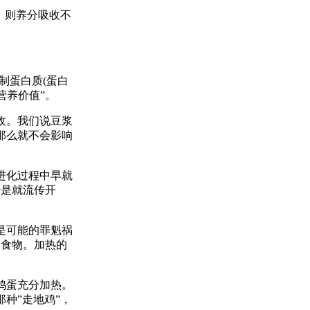
，则养分吸收不
制蛋白质(蛋白
营养价值”。
收。我们说豆浆
那么就不会影响
进化过程中早就
于是就流传开
是可能的罪魁祸
的食物。加热的
鸡蛋充分加热。
种”走地鸡”，