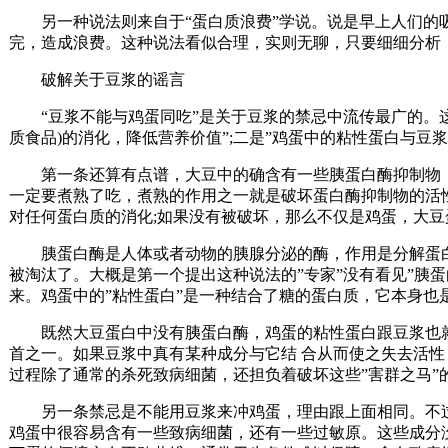
另一种说法则来自于“蛋白质浪费”学说。说是早上人们的吸
完，造成浪费。这种说法看似合理，实则无聊，只要细细分析
破解关于豆浆的谣言
“豆浆不能与鸡蛋同吃”是关于豆浆的禁忌中流传最广的。这
质食品)的消化，降低营养价值”;二是”鸡蛋中的粘性蛋白与豆
第一条还算有点谱，大豆中的确含有一些胰蛋白酶抑制物，
一定要煮熟了吃，煮熟的作用之一就是破坏蛋白酶抑制物的活
对任何蛋白质的消化;如果没有被破坏，那么不仅是鸡蛋，大
胰蛋白酶是人体或者动物的胰腺分泌的酶，作用是分解蛋白
被淘汰了。大概是第一个提出这种说法的”专家”没有看见”胰蛋
来。鸡蛋中的”粘性蛋白”是一种结合了糖的蛋白质，它本身也
既然大豆蛋白中没有胰蛋白酶，鸡蛋的粘性蛋白跟豆浆也就
首之一。如果豆浆中真有某种成分与它结 合从而使之失去活性
过程除了通常的杀死致病细菌，还担负着破坏这些”害群之马”
另一条禁忌是不能用豆浆来冲鸡蛋，理由跟上面相同。不过
鸡蛋中很容易含有一些致病细菌，还有一些过敏原。这些成分