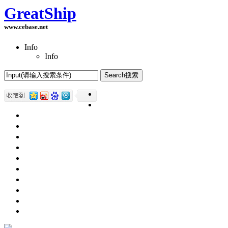
GreatShip
www.cebase.net
Info
Info
Home(首页)
Software Products(软件产品)
ASP.NET技术
UWP技术
CSS与DIV
Html网页制作
SqlServer数据库
Access数据库
程序员保健
程序员减肥
程序员休息休闲
English