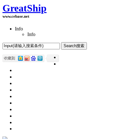
GreatShip
www.cebase.net
Info
Info
Home(首页)
Software Products(软件产品)
ASP.NET技术
UWP技术
CSS与DIV
Html网页制作
SqlServer数据库
Access数据库
程序员保健
程序员减肥
程序员休息休闲
English