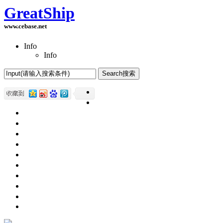
GreatShip
www.cebase.net
Info
Info
Home(首页)
Software Products(软件产品)
ASP.NET技术
UWP技术
CSS与DIV
Html网页制作
SqlServer数据库
Access数据库
程序员保健
程序员减肥
程序员休息休闲
English