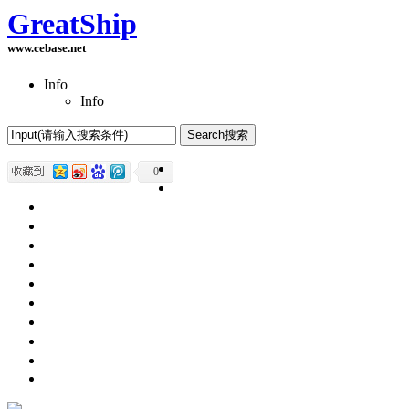
GreatShip
www.cebase.net
Info
Info
Home(首页)
0
Software Products(软件产品)
ASP.NET技术
UWP技术
CSS与DIV
Html网页制作
SqlServer数据库
Access数据库
程序员保健
程序员减肥
程序员休息休闲
English