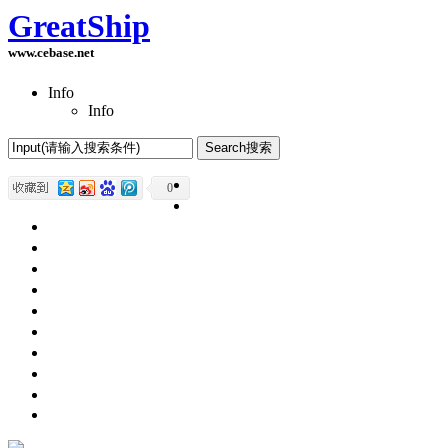
GreatShip
www.cebase.net
Info
Info
Home(首页)
0
Software Products(软件产品)
ASP.NET技术
UWP技术
CSS与DIV
Html网页制作
SqlServer数据库
Access数据库
程序员保健
程序员减肥
程序员休息休闲
English