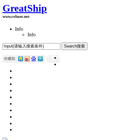
GreatShip
www.cebase.net
Info
Info
Home(首页)
Software Products(软件产品)
ASP.NET技术
UWP技术
CSS与DIV
Html网页制作
SqlServer数据库
Access数据库
程序员保健
程序员减肥
程序员休息休闲
English