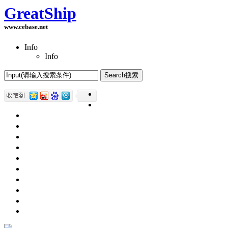
GreatShip
www.cebase.net
Info
Info
Home(首页)
Software Products(软件产品)
ASP.NET技术
UWP技术
CSS与DIV
Html网页制作
SqlServer数据库
Access数据库
程序员保健
程序员减肥
程序员休息休闲
English