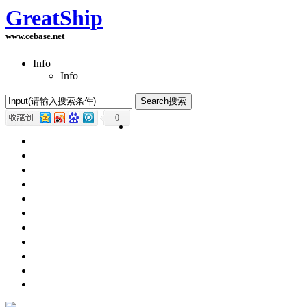
GreatShip
www.cebase.net
Info
Info
0
Home(首页)
Software Products(软件产品)
ASP.NET技术
UWP技术
CSS与DIV
Html网页制作
SqlServer数据库
Access数据库
程序员保健
程序员减肥
程序员休息休闲
English