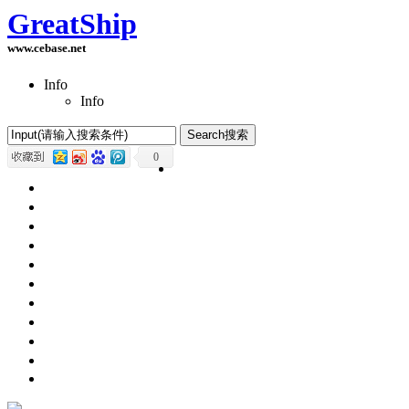
GreatShip
www.cebase.net
Info
Info
0
Home(首页)
Software Products(软件产品)
ASP.NET技术
UWP技术
CSS与DIV
Html网页制作
SqlServer数据库
Access数据库
程序员保健
程序员减肥
程序员休息休闲
English