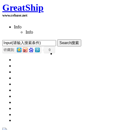
GreatShip
www.cebase.net
Info
Info
0
Home(首页)
Software Products(软件产品)
ASP.NET技术
UWP技术
CSS与DIV
Html网页制作
SqlServer数据库
Access数据库
程序员保健
程序员减肥
程序员休息休闲
English