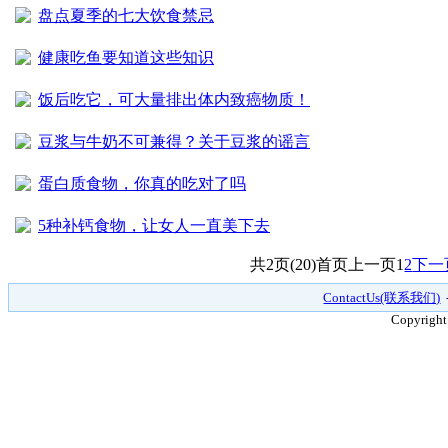
盘点夏季的七大饮食禁忌
健康吃鱼要知道这些知识
饭后吃它，可大量排出体内致癌物质！
豆浆与牛奶不可兼得？关于豆浆的谣言
蛋白质食物，你真的吃对了吗
5种补钙食物，让女人一直美下去
共2页(20)
首页
上一页
1
2
下一
ContactUs(联系我们)
Copyright