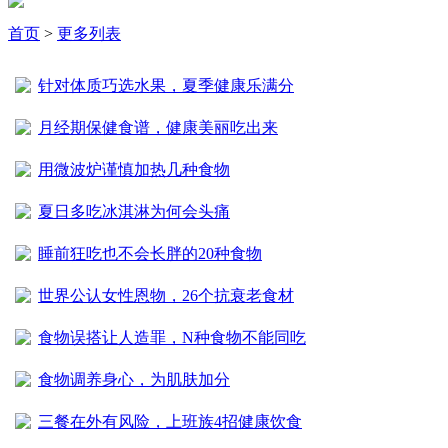
首页
>
更多列表
针对体质巧选水果，夏季健康乐满分
月经期保健食谱，健康美丽吃出来
用微波炉谨慎加热几种食物
夏日多吃冰淇淋为何会头痛
睡前狂吃也不会长胖的20种食物
世界公认女性恩物，26个抗衰老食材
食物误搭让人造罪，N种食物不能同吃
食物调养身心，为肌肤加分
三餐在外有风险，上班族4招健康饮食