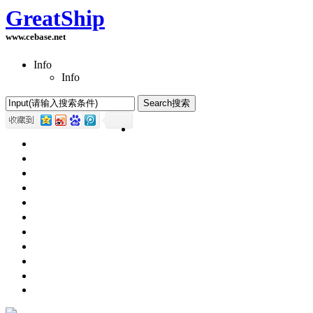
GreatShip
www.cebase.net
Info
Info
Home(首页)
Software Products(软件产品)
ASP.NET技术
UWP技术
CSS与DIV
Html网页制作
SqlServer数据库
Access数据库
程序员保健
程序员减肥
程序员休息休闲
English