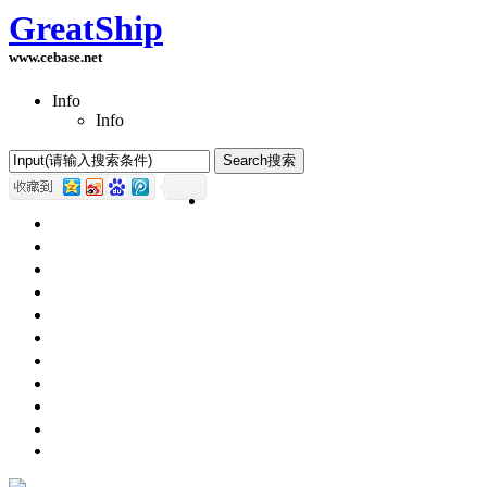
GreatShip
www.cebase.net
Info
Info
Home(首页)
Software Products(软件产品)
ASP.NET技术
UWP技术
CSS与DIV
Html网页制作
SqlServer数据库
Access数据库
程序员保健
程序员减肥
程序员休息休闲
English